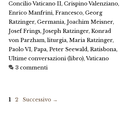
Concilio Vaticano II
,
Crispino Valenziano
,
Enrico Manfrini
,
Francesco
,
Georg
Ratzinger
,
Germania
,
Joachim Meisner
,
Josef Frings
,
Joseph Ratzinger
,
Konrad
von Parzham
,
liturgia
,
Maria Ratzinger
,
Paolo VI
,
Papa
,
Peter Seewald
,
Ratisbona
,
Ultime conversazioni (libro)
,
Vaticano
3 commenti
Pagina
Pagina
1
2
Successivo
→