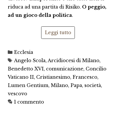
riduca ad una partita di Risiko.
O peggio,
ad un gioco della politica
.
Leggi tutto
Categorie
Ecclesia
Tag
Angelo Scola
,
Arcidiocesi di Milano
,
Benedetto XVI
,
comunicazione
,
Concilio
Vaticano II
,
Cristianesimo
,
Francesco
,
Lumen Gentium
,
Milano
,
Papa
,
società
,
vescovo
1 commento