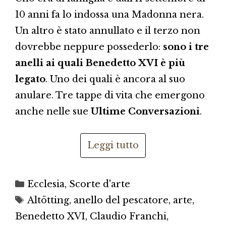
10 anni fa lo indossa una Madonna nera.
Un altro è stato annullato e il terzo non
dovrebbe neppure possederlo:
sono i tre
anelli ai quali Benedetto XVI è più
legato
. Uno dei quali è ancora al suo
anulare. Tre tappe di vita che emergono
anche nelle sue
Ultime Conversazioni
.
Leggi tutto
Categorie
Ecclesia
,
Scorte d'arte
Tag
Altötting
,
anello del pescatore
,
arte
,
Benedetto XVI
,
Claudio Franchi
,