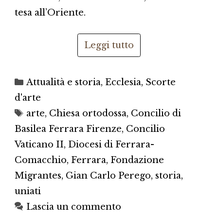
tesa all’Oriente.
Leggi tutto
Categorie
Attualità e storia
,
Ecclesia
,
Scorte
d'arte
Tag
arte
,
Chiesa ortodossa
,
Concilio di
Basilea Ferrara Firenze
,
Concilio
Vaticano II
,
Diocesi di Ferrara-
Comacchio
,
Ferrara
,
Fondazione
Migrantes
,
Gian Carlo Perego
,
storia
,
uniati
Lascia un commento