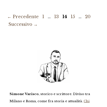
Pagina
Pagina
Pagina
Pagina
Pagina
←
Precedente
1
…
13
14
15
…
20
Successivo
→
Simone Varisco
, storico e scrittore. Diviso tra
Milano e Roma, come fra storia e attualità.
Chi