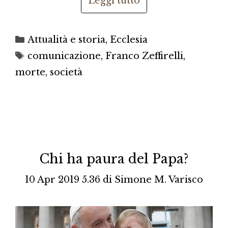
Leggi tutto
Categorie
Attualità e storia
,
Ecclesia
Tag
comunicazione
,
Franco Zeffirelli
,
morte
,
società
Chi ha paura del Papa?
10 Apr 2019 5.36
di
Simone M. Varisco