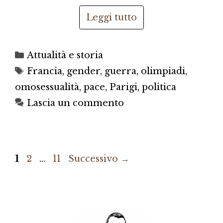
Leggi tutto
Categorie
Attualità e storia
Tag
Francia
,
gender
,
guerra
,
olimpiadi
,
omosessualità
,
pace
,
Parigi
,
politica
Lascia un commento
Pagina
Pagina
Pagina
1
2
…
11
Successivo
→