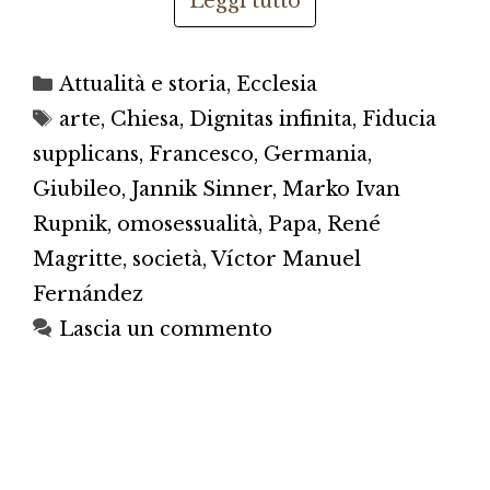
Leggi tutto
Categorie
Attualità e storia
,
Ecclesia
Tag
arte
,
Chiesa
,
Dignitas infinita
,
Fiducia
supplicans
,
Francesco
,
Germania
,
Giubileo
,
Jannik Sinner
,
Marko Ivan
Rupnik
,
omosessualità
,
Papa
,
René
Magritte
,
società
,
Víctor Manuel
Fernández
Lascia un commento