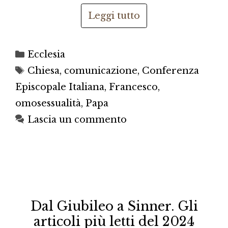
Leggi tutto
Categorie
Ecclesia
Tag
Chiesa
,
comunicazione
,
Conferenza
Episcopale Italiana
,
Francesco
,
omosessualità
,
Papa
Lascia un commento
Dal Giubileo a Sinner. Gli
articoli più letti del 2024