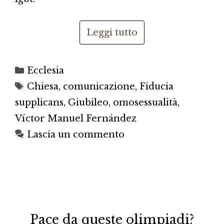
Leggi tutto
Categorie
Ecclesia
Tag
Chiesa
,
comunicazione
,
Fiducia
supplicans
,
Giubileo
,
omosessualità
,
Víctor Manuel Fernández
Lascia un commento
Pace da queste olimpiadi?