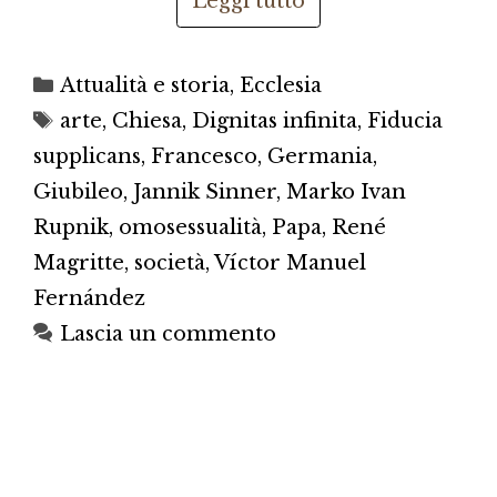
Leggi tutto
Categorie
Attualità e storia
,
Ecclesia
Tag
arte
,
Chiesa
,
Dignitas infinita
,
Fiducia
supplicans
,
Francesco
,
Germania
,
Giubileo
,
Jannik Sinner
,
Marko Ivan
Rupnik
,
omosessualità
,
Papa
,
René
Magritte
,
società
,
Víctor Manuel
Fernández
Lascia un commento