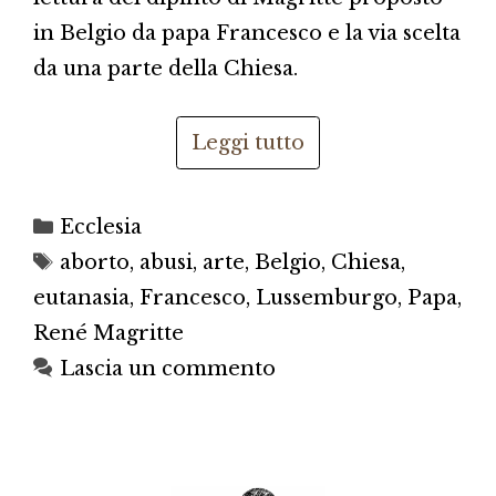
in Belgio da papa Francesco e la via scelta
da una parte della Chiesa.
Leggi tutto
Categorie
Ecclesia
Tag
aborto
,
abusi
,
arte
,
Belgio
,
Chiesa
,
eutanasia
,
Francesco
,
Lussemburgo
,
Papa
,
René Magritte
Lascia un commento