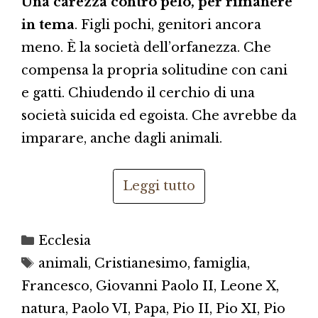
Una carezza contro pelo, per rimanere
in tema
. Figli pochi, genitori ancora
meno. È la società dell’orfanezza. Che
compensa la propria solitudine con cani
e gatti. Chiudendo il cerchio di una
società suicida ed egoista. Che avrebbe da
imparare, anche dagli animali.
Leggi tutto
Categorie
Ecclesia
Tag
animali
,
Cristianesimo
,
famiglia
,
Francesco
,
Giovanni Paolo II
,
Leone X
,
natura
,
Paolo VI
,
Papa
,
Pio II
,
Pio XI
,
Pio