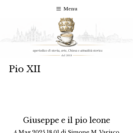
Menu
Vai
al
contenuto
Pio XII
Giuseppe e il pio leone
4 Mag 2025 18.01
di
Simone M. Varisco