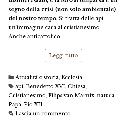
disinteressato, e la loro scomparsa è un
segno della crisi (non solo ambientale)
del nostro tempo
. Si tratta delle api,
un’immagine cara al cristianesimo.
Anche anticattolico.
Leggi tutto
Categorie
Attualità e storia
,
Ecclesia
Tag
api
,
Benedetto XVI
,
Chiesa
,
Cristianesimo
,
Filips van Marnix
,
natura
,
Papa
,
Pio XII
Lascia un commento