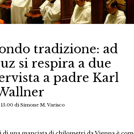
condo tradizione: ad
uz si respira a due
ervista a padre Karl
Wallner
 15.00
di
Simone M. Varisco
i di una manciata di chilometri da Vienna è com