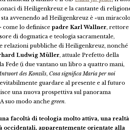
monaci di Heiligenkreuz e la cantante di religion
he sta avvenendo ad Heiligenkreuz è «un miracol
» – come lo definisce
padre Karl Wallner
, rettore
ssore di dogmatica e teologia sacramentale,
le relazioni pubbliche di Heiligenkreuz, nonché
rhard Ludwig Müller
, attuale Prefetto della
a Fede (i due vantano un libro a quattro mani,
Antwort des Konzils
,
Cosa significa Maria per noi
nevitabilmente guardare al presente e al futuro
nisce una nuova prospettiva sul panorama
o. A suo modo anche
green
.
a facoltà di teologia molto attiva, una realtà
à occidentali, apparentemente orientate alla