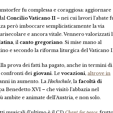
unstorfer fu complessa e coraggiosa: aggiornare
dal
Concilio Vaticano II
– nei cui lavori l’abate f
senza però imboccare semplicisticamente la via
urisecolare e ancora vitale. Vennero valorizzati l
latina
, il
canto gregoriano
. Si mise mano al
atino e secondo la riforma liturgica del Vaticano I
la prova dei fatti ha pagato, anche in termini di
i confronti dei
giovani
. Le
vocazioni
,
altrove in
 anni in aumento. La
Hochschule
, la
facoltà di
pa Benedetto XVI – che visitò l’abbazia nel
ù ambite e animate dell’Austria, e non solo.
ti musicali (l’ultimo è il CD
Chant for peace
, frutt