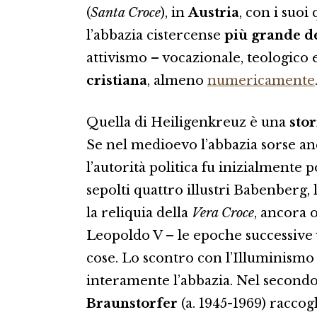
(
Santa Croce
), in
Austria
, con i suoi
l’abbazia cistercense
più grande 
attivismo – vocazionale, teologico 
cristiana
, almeno
numericamente
Quella di Heiligenkreuz è una
stor
Se nel medioevo l’abbazia sorse anc
l’autorità politica fu inizialmente p
sepolti quattro illustri Babenberg, 
la reliquia della
Vera Croce
, ancora 
Leopoldo V – le epoche successive
cose. Lo scontro con l’Illuminismo 
interamente l’abbazia. Nel secondo
Braunstorfer
(a. 1945-1969) raccogl