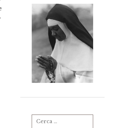
e
o
Ricerca
per: