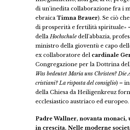
di un’inedita collaborazione fra i 
ebraica
Timna Brauer
). Se ciò c
di prosperità e fertilità spirituale
della
Hochschule
dell’abbazia, profe
ministro della gioventù e capo del
ex collaboratore del
cardinale Ge
Congregazione per la Dottrina dell
Was bedeutet Maria uns Christen? Die 
cristiani? La risposta del consiglio
) – i
della Chiesa da Heiligenkreuz for
ecclesiastico austriaco ed europe
Padre Wallner, novanta monaci, un
in crescita. Nelle moderne societ