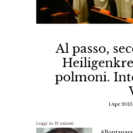
Al passo, se
Heiligenkre
polmoni. Int
1 Apr 2015
Leggi in
12
minuti
Allontanars