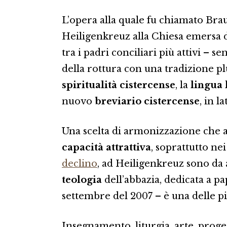
L’opera alla quale fu chiamato Bra
Heiligenkreuz alla Chiesa emersa 
tra i padri conciliari più attivi – 
della rottura con una tradizione pl
spiritualità cistercense
, la
lingua 
nuovo
breviario cistercense
, in l
Una scelta di armonizzazione che al
capacità attrattiva
, soprattutto ne
declino
, ad Heiligenkreuz sono da
teologia
dell’abbazia, dedicata a pa
settembre del 2007 – è una delle pi
Insegnamento, liturgia, arte, proget