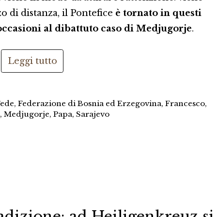
 di distanza, il Pontefice
è tornato in questi
occasioni al dibattuto caso di Medjugorje
.
Leggi tutto
Fede
,
Federazione di Bosnia ed Erzegovina
,
Francesco
,
,
Medjugorje
,
Papa
,
Sarajevo
adizione: ad Heiligenkreuz si