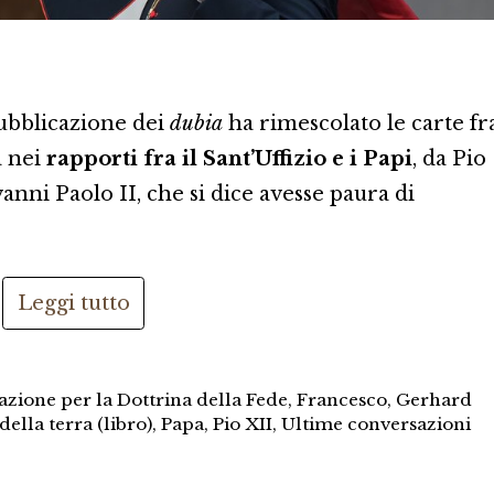
ubblicazione dei
dubia
ha rimescolato le carte fr
a nei
rapporti fra il Sant’Uffizio e i Papi
, da Pio
nni Paolo II, che si dice avesse paura di
Leggi tutto
zione per la Dottrina della Fede
,
Francesco
,
Gerhard
 della terra (libro)
,
Papa
,
Pio XII
,
Ultime conversazioni