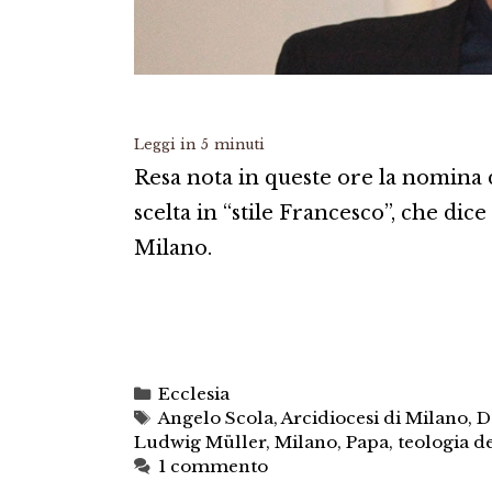
Leggi in
5
minuti
Resa nota in queste ore la nomina 
scelta in “stile Francesco”, che dic
Milano.
Categorie
Ecclesia
Tag
Angelo Scola
,
Arcidiocesi di Milano
,
D
Ludwig Müller
,
Milano
,
Papa
,
teologia d
1 commento