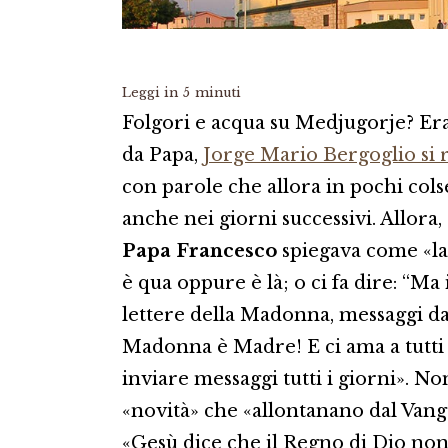
Leggi in
5
minuti
Folgori e acqua su Medjugorje? Er
da Papa,
Jorge Mario Bergoglio si 
con parole che allora in pochi col
anche nei giorni successivi. Allora
Papa Francesco
spiegava come «la 
è qua oppure è là; o ci fa dire: “M
lettere della Madonna, messaggi d
Madonna è Madre! E ci ama a tutti 
inviare messaggi tutti i giorni». N
«novità» che «allontanano dal Vang
«Gesù dice che il Regno di Dio non 