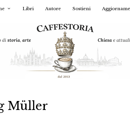
he
Libri
Autore
Sostieni
Aggiorname
g Müller