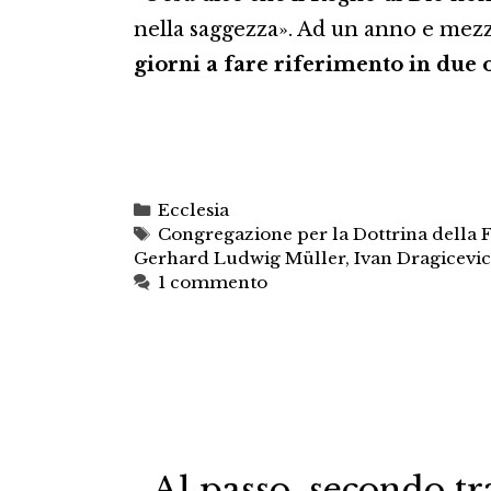
nella saggezza». Ad un anno e mezzo
giorni a fare riferimento in due 
Categorie
Ecclesia
Tag
Congregazione per la Dottrina della 
Gerhard Ludwig Müller
,
Ivan Dragicevic
1 commento
Al passo, secondo tr