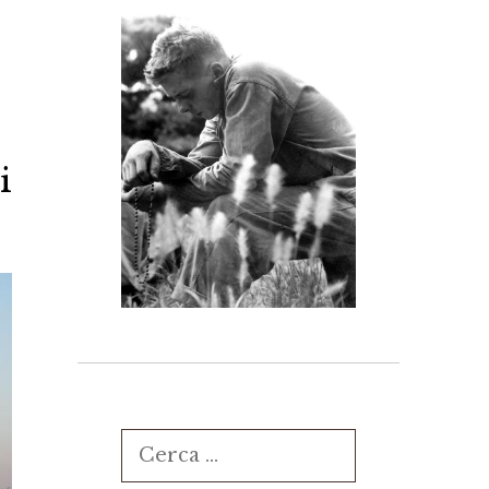
i
Ricerca
per: