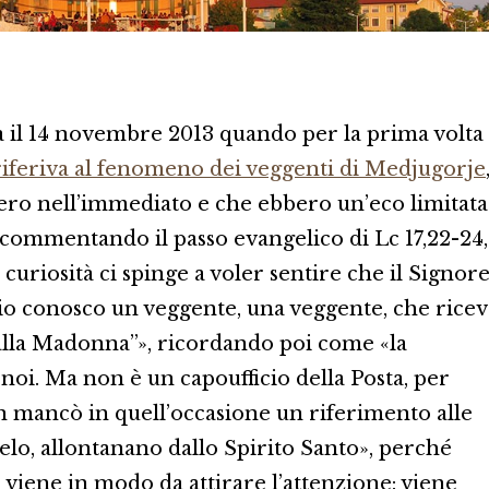
a il 14 novembre 2013 quando per la prima volta
riferiva al fenomeno dei veggenti di Medjugorje
sero nell’immediato e che ebbero un’eco limitata
, commentando il passo evangelico di Lc 17,22-24,
curiosità ci spinge a voler sentire che il Signor
a io conosco un veggente, una veggente, che rice
alla Madonna”», ricordando poi come «la
noi. Ma non è un capoufficio della Posta, per
on mancò in quell’occasione un riferimento alle
elo, allontanano dallo Spirito Santo», perché
viene in modo da attirare l’attenzione: viene