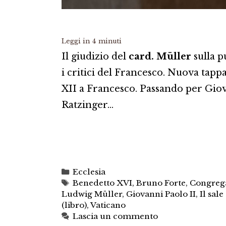
Leggi in
4
minuti
Il giudizio del
card. Müller
sulla p
i critici del Francesco. Nuova tapp
XII a Francesco. Passando per Giova
Ratzinger…
Categorie
Ecclesia
Tag
Benedetto XVI
,
Bruno Forte
,
Congrega
Ludwig Müller
,
Giovanni Paolo II
,
Il sale
(libro)
,
Vaticano
Lascia un commento