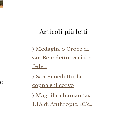
Articoli più letti
,
Medaglia o Croce di
san Benedetto: verità e
fede…
e
San Benedetto, la
ve
coppa e il corvo
Magnifica humanitas.
L’IA di Anthropic: «C’è…