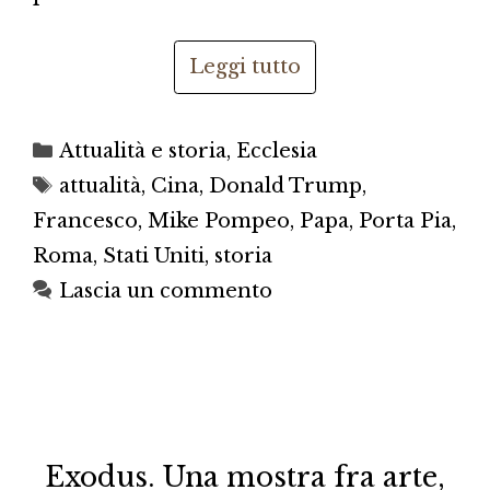
Leggi tutto
Categorie
Attualità e storia
,
Ecclesia
Tag
attualità
,
Cina
,
Donald Trump
,
Francesco
,
Mike Pompeo
,
Papa
,
Porta Pia
,
Roma
,
Stati Uniti
,
storia
Lascia un commento
Exodus. Una mostra fra arte,