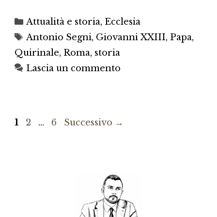
Categorie
Attualità e storia
,
Ecclesia
Tag
Antonio Segni
,
Giovanni XXIII
,
Papa
,
Quirinale
,
Roma
,
storia
Lascia un commento
Pagina
Pagina
Pagina
1
2
…
6
Successivo
→