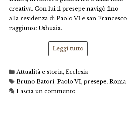
creativa. Con lui il presepe navigò fino
alla residenza di Paolo VI e san Francesco
raggiunse Ushuaia.
Leggi tutto
Categorie
Attualità e storia
,
Ecclesia
Tag
Bruno Batori
,
Paolo VI
,
presepe
,
Roma
Lascia un commento