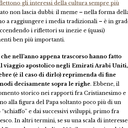
iflettono gli interessi della cultura sempre più
ultato non lascia dubbi: il meme – nella forma dell
ino a raggiungere i media tradizionali – è in gra
Accendendo i riflettori su inezie e (quasi)
enti ben più importanti.
 che nell’anno appena trascorso hanno fatto
il viaggio apostolico negli Emirati Arabi Uniti,
ebre (è il caso di dirlo) reprimenda di fine
 modi decisamente sopra le righe
. Ebbene, il
omento storico nei rapporti fra Cristianesimo e
rno alla figura del Papa soltanto poco più di un
 “schiaffo” e dai successivi sviluppi, primo fra
sco. In altri termini, se su una scala di interesse