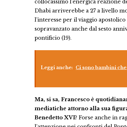
collocassimo l’energica reazione de
Dhabi arriverebbe a 27 a livello m
l’interesse per il viaggio apostolic
sopravanzato anche dal sesto annive
pontificio (19).
Leggi anche:
Ci sono bambini che 
Ma, si sa, Francesco è quotidianame
mediatiche attorno alla sua figur
Benedetto XVI?
Forse anche in rag
l’attenzione nei confronti del Pon