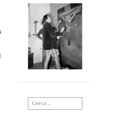
i
È
Ricerca
per:
l