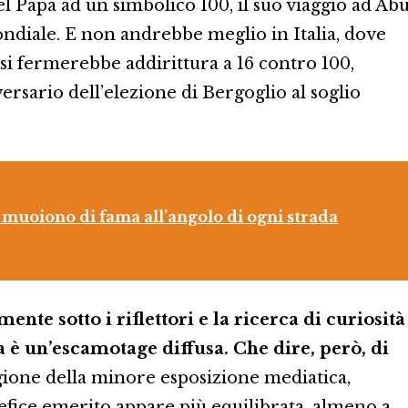
l Papa ad un simbolico 100, il suo viaggio ad Ab
ondiale. E non andrebbe meglio in Italia, dove
o si fermerebbe addirittura a 16 contro 100,
rsario dell’elezione di Bergoglio al soglio
muoiono di fama all’angolo di ogni strada
nte sotto i riflettori e la ricerca di curiosità
a è un’escamotage diffusa. Che dire, però, di
ione della minore esposizione mediatica,
tefice emerito appare più equilibrata, almeno a