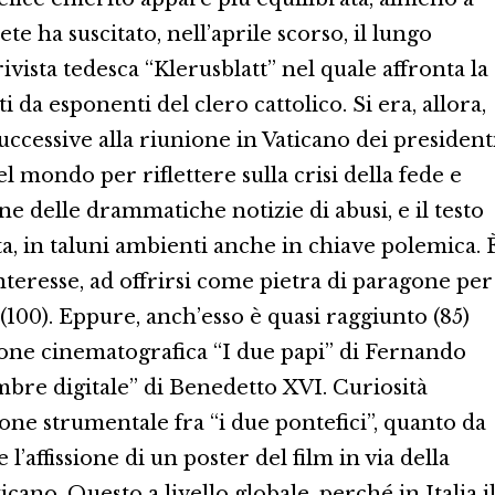
ete ha suscitato, nell’aprile scorso, il lungo
vista tedesca “Klerusblatt” nel quale affronta la
 da esponenti del clero cattolico. Si era, allora,
cessive alla riunione in Vaticano dei president
l mondo per riflettere sulla crisi della fede e
one delle drammatiche notizie di abusi, e il testo
, in taluni ambienti anche in chiave polemica. 
teresse, ad offrirsi come pietra di paragone per
100). Eppure, anch’esso è quasi raggiunto (85)
zione cinematografica “I due papi” di Fernando
embre digitale” di Benedetto XVI. Curiosità
one strumentale fra “i due pontefici”, quanto da
l’affissione di un poster del film in via della
cano. Questo a livello globale, perché in Italia i