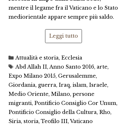
mentre il legame fra il Vaticano e lo Stato
mediorientale appare sempre più saldo.
Leggi tutto
Categorie
Attualità e storia
,
Ecclesia
Tag
Abd Allah II
,
Anno Santo 2016
,
arte
,
Expo Milano 2015
,
Gerusalemme
,
Giordania
,
guerra
,
Iraq
,
islam
,
Israele
,
Medio Oriente
,
Milano
,
persone
migranti
,
Pontificio Consiglio Cor Unum
,
Pontificio Consiglio della Cultura
,
Rho
,
Siria
,
storia
,
Teofilo III
,
Vaticano