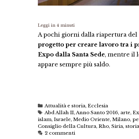
Leggi in
4
minuti
A pochi giorni dalla riapertura del s
progetto per creare lavoro tra i p
Expo dalla Santa Sede
, mentre il 
appare sempre più saldo.
Categorie
Attualità e storia
,
Ecclesia
Tag
Abd Allah II
,
Anno Santo 2016
,
arte
,
Ex
islam
,
Israele
,
Medio Oriente
,
Milano
,
pe
Consiglio della Cultura
,
Rho
,
Siria
,
stori
2 commenti