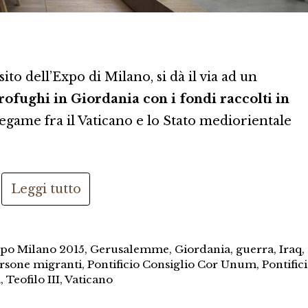
ito dell’Expo di Milano, si dà il via ad un
rofughi in Giordania con i fondi raccolti in
legame fra il Vaticano e lo Stato mediorientale
Leggi tutto
po Milano 2015
,
Gerusalemme
,
Giordania
,
guerra
,
Iraq
,
rsone migranti
,
Pontificio Consiglio Cor Unum
,
Pontific
a
,
Teofilo III
,
Vaticano