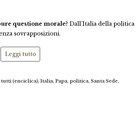
pure questione morale?
Dall’Italia della politica
 senza sovrapposizioni.
Leggi tutto
 tutti (enciclica)
,
Italia
,
Papa
,
politica
,
Santa Sede
,