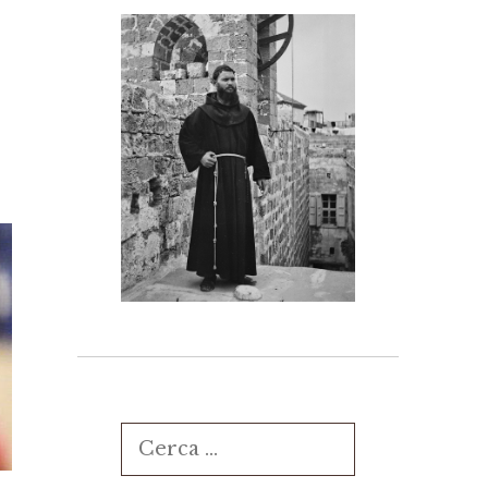
Ricerca
per: