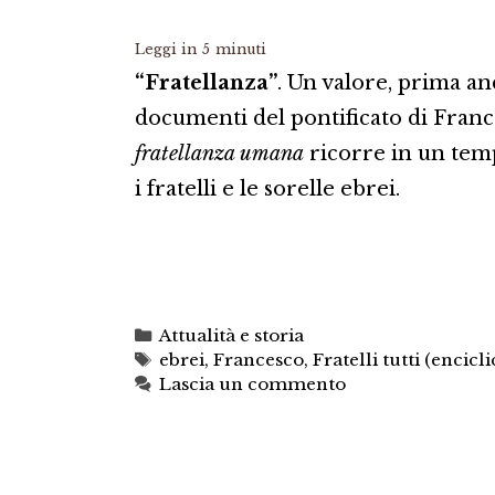
Leggi in
5
minuti
“Fratellanza”
. Un valore, prima an
documenti del pontificato di Franc
fratellanza umana
ricorre in un temp
i fratelli e le sorelle ebrei.
Categorie
Attualità e storia
Tag
ebrei
,
Francesco
,
Fratelli tutti (encicli
Lascia un commento