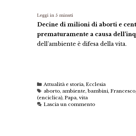
Leggi in
5
minuti
Decine di milioni di aborti e cen
prematuramente a causa dell’in
dell’ambiente è difesa della vita.
Categorie
Attualità e storia
,
Ecclesia
Tag
aborto
,
ambiente
,
bambini
,
Francesco
(enciclica)
,
Papa
,
vita
Lascia un commento