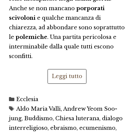
Anche se non mancano
porporati
scivoloni
e qualche mancanza di
chiarezza, ad abbondare sono soprattutto
le
polemiche
. Una partita pericolosa e
interminabile dalla quale tutti escono
sconfitti.
Leggi tutto
Categorie
Ecclesia
Tag
Aldo Maria Valli
,
Andrew Yeom Soo-
jung
,
Buddismo
,
Chiesa luterana
,
dialogo
interreligioso
,
ebraismo
,
ecumenismo
,