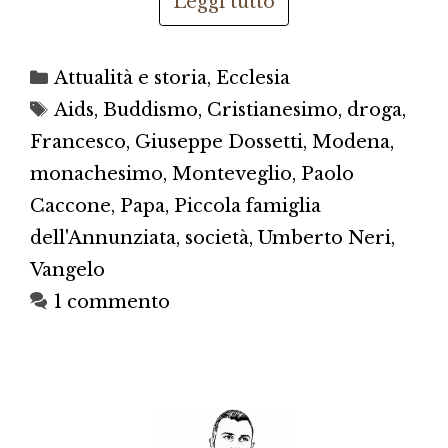
Leggi tutto
Categorie
Attualità e storia
,
Ecclesia
Tag
Aids
,
Buddismo
,
Cristianesimo
,
droga
,
Francesco
,
Giuseppe Dossetti
,
Modena
,
monachesimo
,
Monteveglio
,
Paolo
Caccone
,
Papa
,
Piccola famiglia
dell'Annunziata
,
società
,
Umberto Neri
,
Vangelo
1 commento