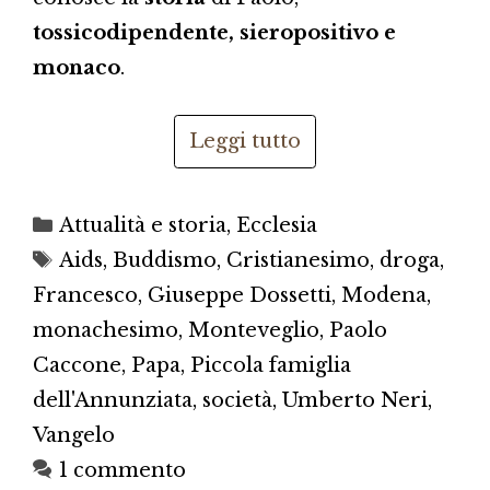
tossicodipendente, sieropositivo e
monaco
.
Leggi tutto
Categorie
Attualità e storia
,
Ecclesia
Tag
Aids
,
Buddismo
,
Cristianesimo
,
droga
,
Francesco
,
Giuseppe Dossetti
,
Modena
,
monachesimo
,
Monteveglio
,
Paolo
Caccone
,
Papa
,
Piccola famiglia
dell'Annunziata
,
società
,
Umberto Neri
,
Vangelo
1 commento