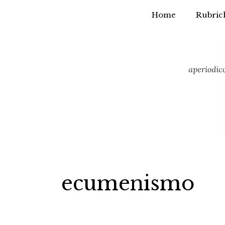
Home
Rubric
Vai
al
contenuto
ecumenismo