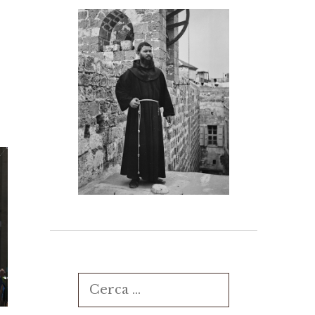
Ricerca
per: