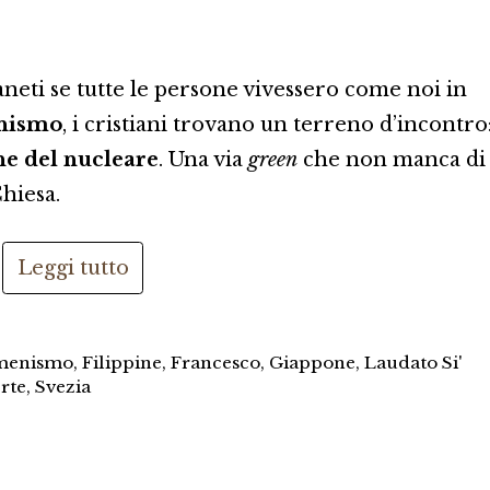
neti se tutte le persone vivessero come noi in
nismo
, i cristiani trovano un terreno d’incontro
ne del nucleare
. Una via
green
che non manca di
hiesa.
Leggi tutto
menismo
,
Filippine
,
Francesco
,
Giappone
,
Laudato Si'
rte
,
Svezia