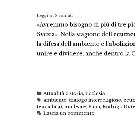
Leggi in
8
minuti
«Avremmo bisogno di più di tre pia
Svezia». Nella stagione dell’
ecume
la difesa dell’ambiente e l’
abolizio
unire e dividere, anche dentro la C
Categorie
Attualità e storia
,
Ecclesia
Tag
ambiente
,
dialogo interreligioso
,
ecu
(enciclica)
,
nucleare
,
Papa
,
Rodrigo Dute
Lascia un commento