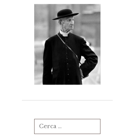
Ricerca
per: