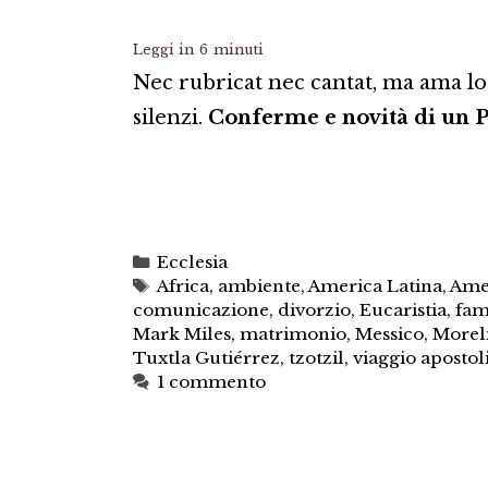
Leggi in
6
minuti
Nec rubricat nec cantat, ma ama lo 
silenzi.
Conferme e novità di un P
Categorie
Ecclesia
Tag
Africa
,
ambiente
,
America Latina
,
Amer
comunicazione
,
divorzio
,
Eucaristia
,
fam
Mark Miles
,
matrimonio
,
Messico
,
Morel
Tuxtla Gutiérrez
,
tzotzil
,
viaggio apostol
1 commento