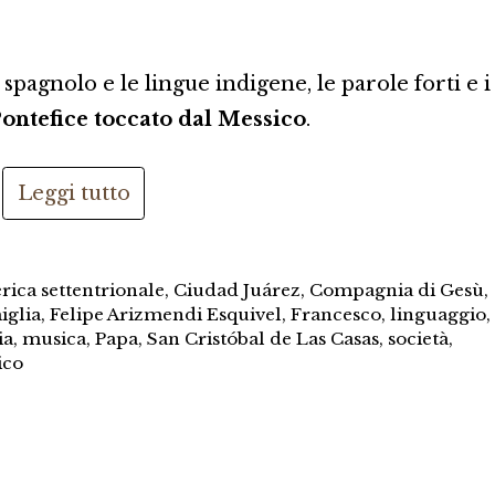
spagnolo e le lingue indigene, le parole forti e i
ontefice toccato dal Messico
.
Leggi tutto
ica settentrionale
,
Ciudad Juárez
,
Compagnia di Gesù
,
iglia
,
Felipe Arizmendi Esquivel
,
Francesco
,
linguaggio
,
ia
,
musica
,
Papa
,
San Cristóbal de Las Casas
,
società
,
ico