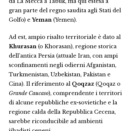
da La Mecca a Tabuk, ma qui estesa a
gran parte del regno saudita agli Stati del
Golfo) e
Yeman
(Yemen).
Ad est, ampio risalto territoriale è dato al
Khurasan
(o Khorasan), regione storica
dell’antica Persia (attuale Iran, con ampi
sconfinamenti negli odierni Afganistan,
Turkmenistan, Uzbekistan, Pakistan e
Cina). Il riferimento al
Qoqzaz
(Qoqaz o
Grande Caucaso
), comprendente i territori
di alcune repubbliche ex-sovietiche e la
regione calda della Repubblica Cecena,
sarebbe riconducibile ad ambienti
jihadisti ceneni.