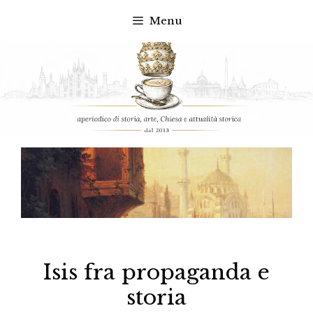
Menu
Vai
al
contenuto
Isis fra propaganda e
storia