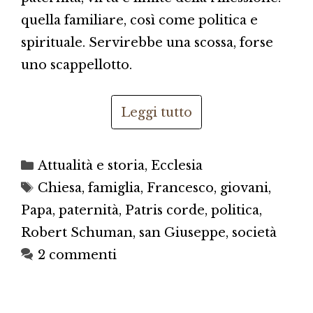
quella familiare, così come politica e
spirituale. Servirebbe una scossa, forse
uno scappellotto.
Leggi tutto
Categorie
Attualità e storia
,
Ecclesia
Tag
Chiesa
,
famiglia
,
Francesco
,
giovani
,
Papa
,
paternità
,
Patris corde
,
politica
,
Robert Schuman
,
san Giuseppe
,
società
2 commenti