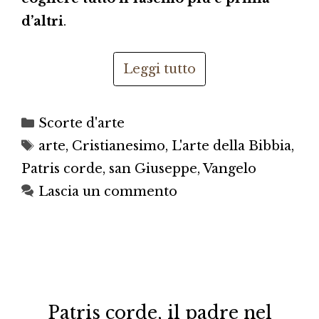
d’altri
.
Leggi tutto
Categorie
Scorte d'arte
Tag
arte
,
Cristianesimo
,
L'arte della Bibbia
,
Patris corde
,
san Giuseppe
,
Vangelo
Lascia un commento
Patris corde, il padre nel