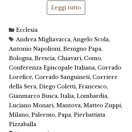
Leggi tutto
Categorie
Ecclesia
Tag
Andrea Migliavacca
,
Angelo Scola
,
Antonio Napolioni
,
Benigno Papa
,
Bologna
,
Brescia
,
Chiavari
,
Como
,
Conferenza Episcopale Italiana
,
Corrado
Lorefice
,
Corrado Sanguineti
,
Corriere
della Sera
,
Diego Coletti
,
Francesco
,
Gianmarco Busca
,
Italia
,
Lombardia
,
Luciano Monari
,
Mantova
,
Matteo Zuppi
,
Milano
,
Palermo
,
Papa
,
Pierbattista
Pizzaballa