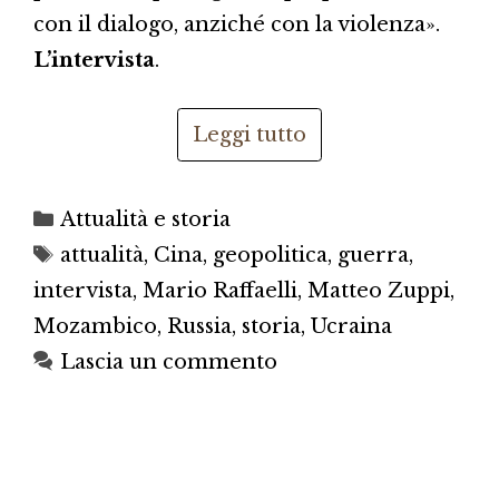
con il dialogo, anziché con la violenza».
L’intervista
.
Leggi tutto
Categorie
Attualità e storia
Tag
attualità
,
Cina
,
geopolitica
,
guerra
,
intervista
,
Mario Raffaelli
,
Matteo Zuppi
,
Mozambico
,
Russia
,
storia
,
Ucraina
Lascia un commento