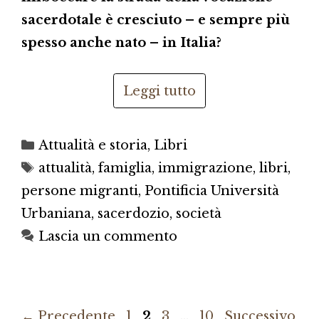
sacerdotale è cresciuto – e sempre più
spesso anche nato – in Italia?
Leggi tutto
Categorie
Attualità e storia
,
Libri
Tag
attualità
,
famiglia
,
immigrazione
,
libri
,
persone migranti
,
Pontificia Università
Urbaniana
,
sacerdozio
,
società
Lascia un commento
Pagina
Pagina
Pagina
Pagina
←
Precedente
1
2
3
…
10
Successivo