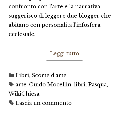
confronto con l’arte e la narrativa
suggerisco di leggere due blogger che
abitano con personalità l’infosfera
ecclesiale.
Leggi tutto
Categorie
Libri
,
Scorte d'arte
Tag
arte
,
Guido Mocellin
,
libri
,
Pasqua
,
WikiChiesa
Lascia un commento