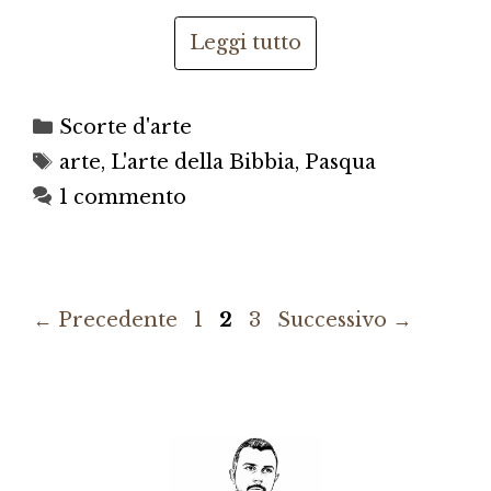
Leggi tutto
Categorie
Scorte d'arte
Tag
arte
,
L'arte della Bibbia
,
Pasqua
1 commento
Pagina
Pagina
Pagina
←
Precedente
1
2
3
Successivo
→