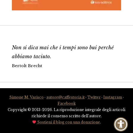
Non si dica mai che i tempi sono bui perché
abbiamo taciuto.
Bertolt Brecht
Simone M. Varisco
·
autore@caffestoria.it
·
Twitter
·
Instagram
·
Facebook
Copyright © 2013-2026. La riproduzione integrale degli articoli
richiede il consenso scritto dell'autore.
Sostieni il blog con una donazione
.