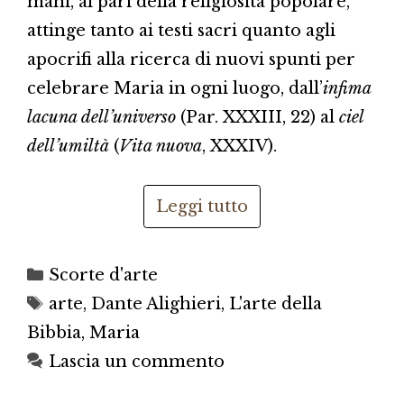
mani, al pari della religiosità popolare,
attinge tanto ai testi sacri quanto agli
apocrifi alla ricerca di nuovi spunti per
celebrare Maria in ogni luogo, dall’
infima
lacuna dell’universo
(Par. XXXIII, 22) al
ciel
dell’umiltà
(
Vita nuova
, XXXIV).
Leggi tutto
Categorie
Scorte d'arte
Tag
arte
,
Dante Alighieri
,
L'arte della
Bibbia
,
Maria
Lascia un commento