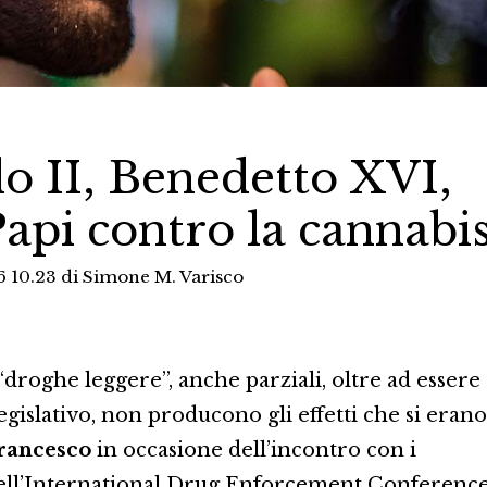
o II, Benedetto XVI,
Papi contro la cannabi
6 10.23
di
Simone M. Varisco
“droghe leggere”, anche parziali, oltre ad essere
egislativo, non producono gli effetti che si erano
rancesco
in occasione dell’incontro con i
 dell’International Drug Enforcement Conference