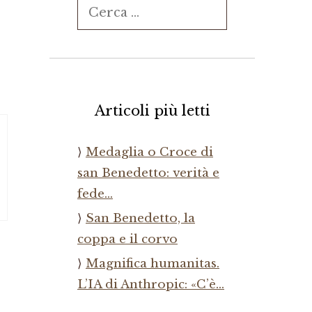
Ricerca
per:
Articoli più letti
Medaglia o Croce di
san Benedetto: verità e
fede…
San Benedetto, la
coppa e il corvo
Magnifica humanitas.
L’IA di Anthropic: «C’è…