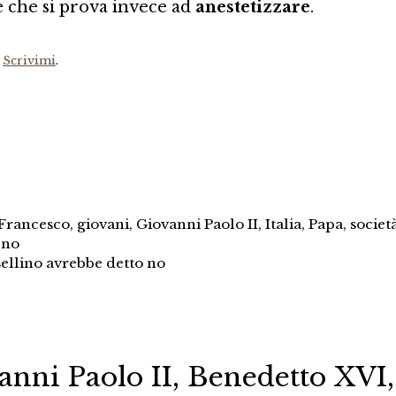
e che si prova invece ad
anestetizzare
.
?
Scrivimi
.
Francesco
,
giovani
,
Giovanni Paolo II
,
Italia
,
Papa
,
societ
eno
ellino avrebbe detto no
nni Paolo II, Benedetto XVI,