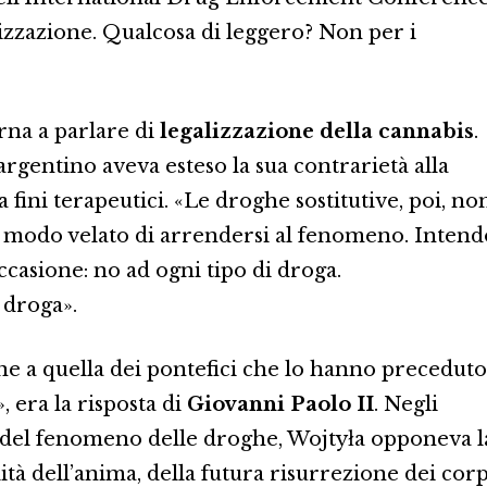
izzazione. Qualcosa di leggero? Non per i
orna a parlare di
legalizzazione della cannabis
.
 argentino aveva esteso la sua contrarietà alla
 fini terapeutici. «Le droghe sostitutive, poi, no
n modo velato di arrendersi al fenomeno. Intend
ccasione: no ad ogni tipo di droga.
 droga».
e a quella dei pontefici che lo hanno preceduto
 era la risposta di
Giovanni Paolo II
. Negli
i del fenomeno delle droghe, Wojtyła opponeva l
à dell’anima, della futura risurrezione dei corp