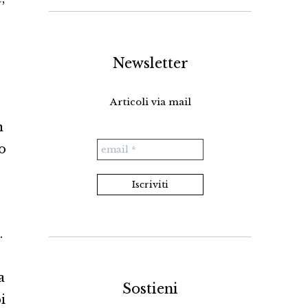
Newsletter
Articoli via mail
n
o
.
a
Sostieni
i