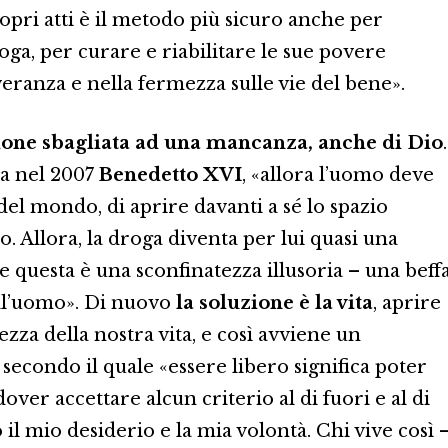
ropri atti è il metodo più sicuro anche per
oga, per curare e riabilitare le sue povere
veranza e nella fermezza sulle vie del bene».
one sbagliata ad una mancanza, anche di Dio
.
va nel 2007
Benedetto XVI
, «allora l’uomo deve
del mondo, di aprire davanti a sé lo spazio
to. Allora, la droga diventa per lui quasi una
 questa è una sconfinatezza illusoria – una beffa
 all’uomo». Di nuovo
la soluzione è la vita
, aprire
zza della nostra vita, e così avviene un
secondo il quale «essere libero significa poter
over accettare alcun criterio al di fuori e al di
 il mio desiderio e la mia volontà. Chi vive così 