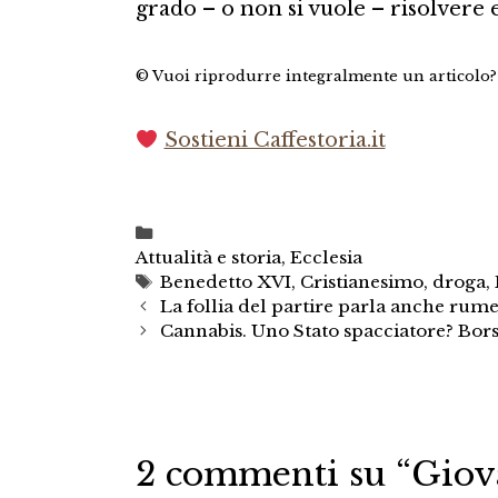
grado – o non si vuole – risolvere 
© Vuoi riprodurre integralmente un articolo
Sostieni Caffestoria.it
Categorie
Attualità e storia
,
Ecclesia
Tag
Benedetto XVI
,
Cristianesimo
,
droga
,
La follia del partire parla anche rum
Cannabis. Uno Stato spacciatore? Bors
2 commenti su “Giova