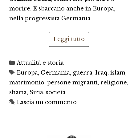
morire. E sbarcano anche in Europa,
nella progressista Germania.
Leggi tutto
Categorie
Attualità e storia
Tag
Europa
,
Germania
,
guerra
,
Iraq
,
islam
,
matrimonio
,
persone migranti
,
religione
,
sharia
,
Siria
,
società
Lascia un commento