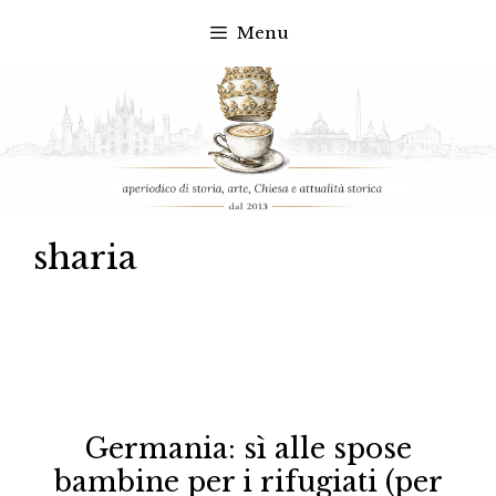
Menu
Vai
al
contenuto
sharia
Germania: sì alle spose
bambine per i rifugiati (per