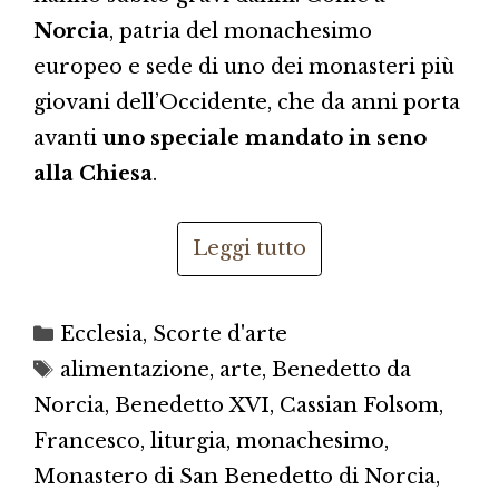
Norcia
, patria del monachesimo
europeo e sede di uno dei monasteri più
giovani dell’Occidente, che da anni porta
avanti
uno speciale mandato in seno
alla Chiesa
.
Leggi tutto
Categorie
Ecclesia
,
Scorte d'arte
Tag
alimentazione
,
arte
,
Benedetto da
Norcia
,
Benedetto XVI
,
Cassian Folsom
,
Francesco
,
liturgia
,
monachesimo
,
Monastero di San Benedetto di Norcia
,