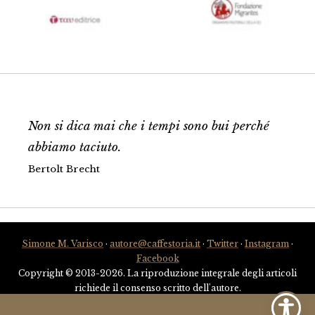
Non si dica mai che i tempi sono bui perché
abbiamo taciuto.
Bertolt Brecht
Simone M. Varisco
·
autore@caffestoria.it
·
Twitter
·
Instagram
·
Facebook
Copyright © 2013-2026. La riproduzione integrale degli articoli
richiede il consenso scritto dell'autore.
Sostieni il blog con una donazione
.