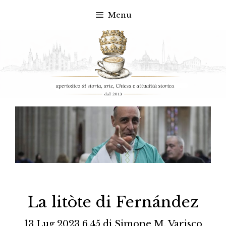
Menu
Vai
al
contenuto
La litòte di Fernández
13 Lug 2023 6.45
di
Simone M. Varisco