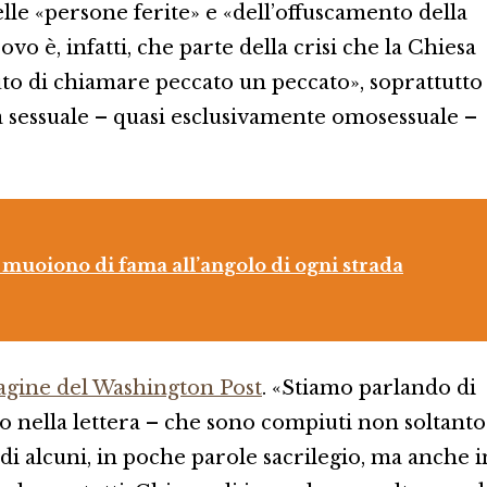
le «persone ferite» e «dell’offuscamento della
covo è, infatti, che parte della crisi che la Chiesa
iuto di chiamare peccato un peccato», soprattutto
za sessuale – quasi esclusivamente omosessuale –
muoiono di fama all’angolo di ogni strada
 pagine del Washington Post
. «Stiamo parlando di
ovo nella lettera – che sono compiuti non soltanto
di alcuni, in poche parole sacrilegio, ma anche i