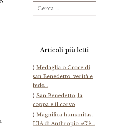
do
Ricerca
per:
Articoli più letti
Medaglia o Croce di
san Benedetto: verità e
fede…
San Benedetto, la
coppa e il corvo
Magnifica humanitas.
a
L’IA di Anthropic: «C’è…