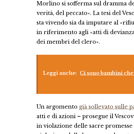
Morlino si sofferma sul dramma del
verità, del peccato». La tesi del Ves
sta vivendo sia da imputare al «rif
in riferimento agli «atti di devian
dei membri del clero».
Leggi anche:
Ci sono bambini che 
Un argomento
già sollevato sulle
atti e di azioni – prosegue il Vesc
in violazione delle sacre promesse 