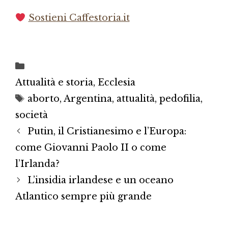
Sostieni Caffestoria.it
Categorie
Attualità e storia
,
Ecclesia
Tag
aborto
,
Argentina
,
attualità
,
pedofilia
,
società
Putin, il Cristianesimo e l’Europa:
come Giovanni Paolo II o come
l’Irlanda?
L’insidia irlandese e un oceano
Atlantico sempre più grande