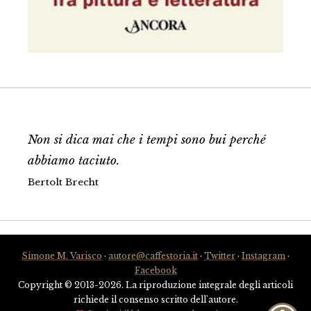
Non si dica mai che i tempi sono bui perché
abbiamo taciuto.
Bertolt Brecht
Simone M. Varisco
·
autore@caffestoria.it
·
Twitter
·
Instagram
·
Facebook
Copyright © 2013-2026. La riproduzione integrale degli articoli
richiede il consenso scritto dell'autore.