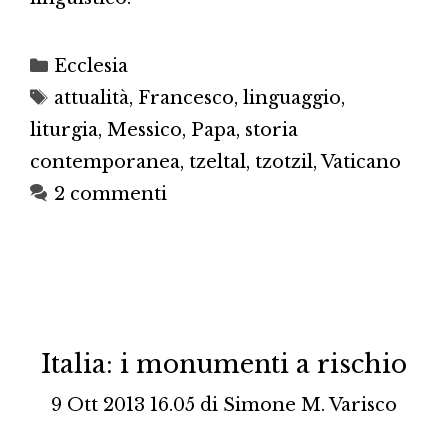
Categorie
Ecclesia
Tag
attualità
,
Francesco
,
linguaggio
,
liturgia
,
Messico
,
Papa
,
storia
contemporanea
,
tzeltal
,
tzotzil
,
Vaticano
2 commenti
Italia: i monumenti a rischio
9 Ott 2013 16.05
di
Simone M. Varisco