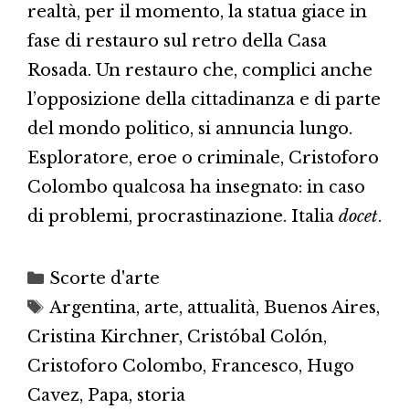
realtà, per il momento, la statua giace in
fase di restauro sul retro della Casa
Rosada. Un restauro che, complici anche
l’opposizione della cittadinanza e di parte
del mondo politico, si annuncia lungo.
Esploratore, eroe o criminale, Cristoforo
Colombo qualcosa ha insegnato: in caso
di problemi, procrastinazione. Italia
docet
.
Categorie
Scorte d'arte
Tag
Argentina
,
arte
,
attualità
,
Buenos Aires
,
Cristina Kirchner
,
Cristóbal Colón
,
Cristoforo Colombo
,
Francesco
,
Hugo
Cavez
,
Papa
,
storia