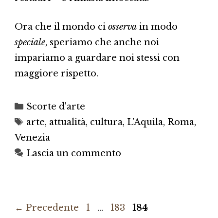
Ora che il mondo ci
osserva
in modo
speciale
, speriamo che anche noi
impariamo a guardare noi stessi con
maggiore rispetto.
Categorie
Scorte d'arte
Tag
arte
,
attualità
,
cultura
,
L'Aquila
,
Roma
,
Venezia
Lascia un commento
Pagina
Pagina
Pagina
←
Precedente
1
…
183
184