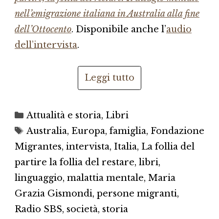
nell’emigrazione italiana in Australia alla fine
dell’Ottocento
. Disponibile anche l’
audio
dell’intervista
.
Leggi tutto
Categorie
Attualità e storia
,
Libri
Tag
Australia
,
Europa
,
famiglia
,
Fondazione
Migrantes
,
intervista
,
Italia
,
La follia del
partire la follia del restare
,
libri
,
linguaggio
,
malattia mentale
,
Maria
Grazia Gismondi
,
persone migranti
,
Radio SBS
,
società
,
storia