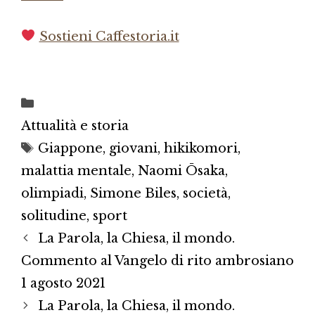
Sostieni Caffestoria.it
Categorie
Attualità e storia
Tag
Giappone
,
giovani
,
hikikomori
,
malattia mentale
,
Naomi Ōsaka
,
olimpiadi
,
Simone Biles
,
società
,
solitudine
,
sport
La Parola, la Chiesa, il mondo.
Commento al Vangelo di rito ambrosiano
1 agosto 2021
La Parola, la Chiesa, il mondo.