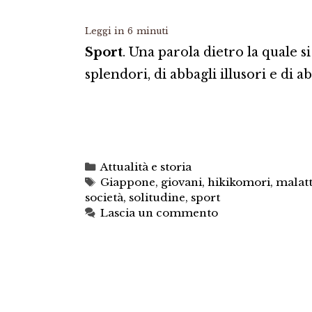
Leggi in
6
minuti
Sport
. Una parola dietro la quale s
splendori, di abbagli illusori e di a
Categorie
Attualità e storia
Tag
Giappone
,
giovani
,
hikikomori
,
malatt
società
,
solitudine
,
sport
Lascia un commento