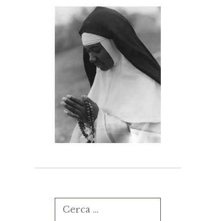
Ricerca
per: