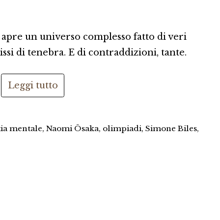
i apre un universo complesso fatto di veri
bissi di tenebra. E di contraddizioni, tante.
Leggi tutto
ia mentale
,
Naomi Ōsaka
,
olimpiadi
,
Simone Biles
,