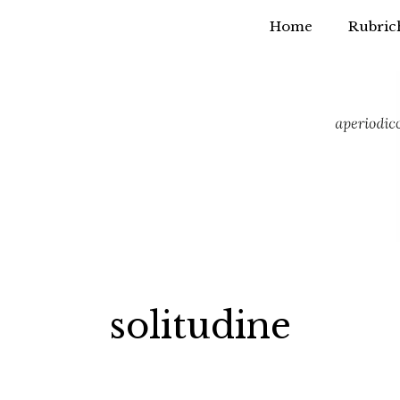
Home
Rubric
Vai
al
contenuto
solitudine