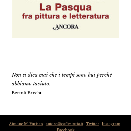
Non si dica mai che i tempi sono bui perché
abbiamo taciuto.
Bertolt Brecht
Simone M. Varisco
·
autore@caffestoria.it
·
Twitter
·
Instagram
·
Facebook