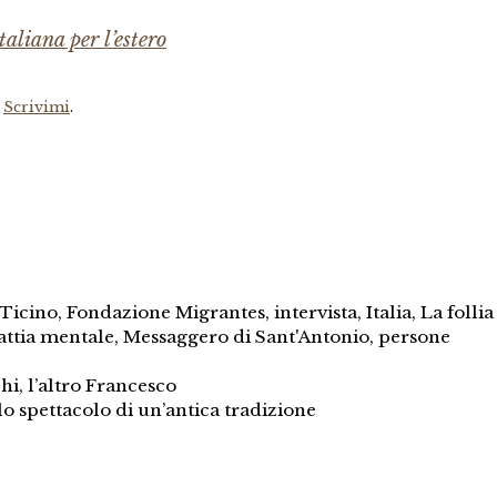
aliana per l’estero
?
Scrivimi
.
Ticino
,
Fondazione Migrantes
,
intervista
,
Italia
,
La follia
ttia mentale
,
Messaggero di Sant'Antonio
,
persone
i, l’altro Francesco
o spettacolo di un’antica tradizione