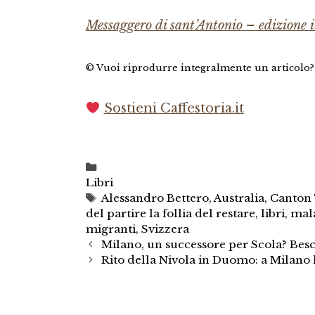
Messaggero di sant’Antonio – edizione it
© Vuoi riprodurre integralmente un articolo
Sostieni Caffestoria.it
Categorie
Libri
Tag
Alessandro Bettero
,
Australia
,
Canton 
del partire la follia del restare
,
libri
,
mala
migranti
,
Svizzera
Milano, un successore per Scola? Besch
Rito della Nivola in Duomo: a Milano l