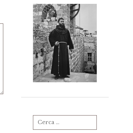
Ricerca
per: