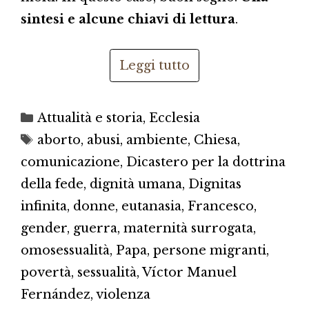
sintesi e alcune chiavi di lettura
.
Leggi tutto
Categorie
Attualità e storia
,
Ecclesia
Tag
aborto
,
abusi
,
ambiente
,
Chiesa
,
comunicazione
,
Dicastero per la dottrina
della fede
,
dignità umana
,
Dignitas
infinita
,
donne
,
eutanasia
,
Francesco
,
gender
,
guerra
,
maternità surrogata
,
omosessualità
,
Papa
,
persone migranti
,
povertà
,
sessualità
,
Víctor Manuel
Fernández
,
violenza