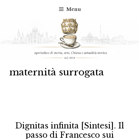
Menu
Vai
al
contenuto
maternità surrogata
Dignitas infinita [Sintesi]. Il
passo di Francesco sui