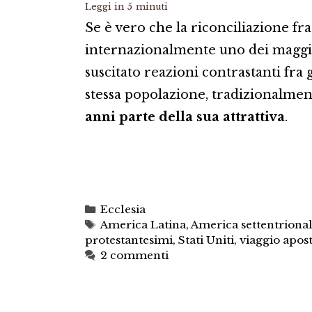
Leggi in
5
minuti
Se è vero che la riconciliazione fr
internazionalmente uno dei maggio
suscitato reazioni contrastanti fra g
stessa popolazione, tradizionalmen
anni parte della sua attrattiva
.
Categorie
Ecclesia
Tag
America Latina
,
America settentriona
protestantesimi
,
Stati Uniti
,
viaggio apos
2 commenti