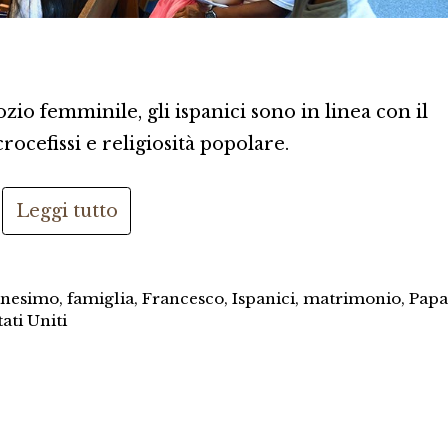
io femminile, gli ispanici sono in linea con il
crocefissi e religiosità popolare.
Leggi tutto
anesimo
,
famiglia
,
Francesco
,
Ispanici
,
matrimonio
,
Pap
tati Uniti