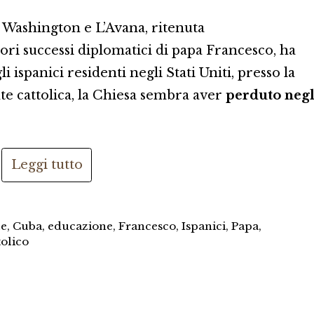
a Washington e L’Avana, ritenuta
ri successi diplomatici di papa Francesco, ha
li ispanici residenti negli Stati Uniti, presso la
te cattolica, la Chiesa sembra aver
perduto negl
Leggi tutto
le
,
Cuba
,
educazione
,
Francesco
,
Ispanici
,
Papa
,
tolico