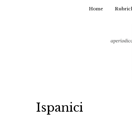
Home
Rubric
Vai
al
contenuto
Ispanici