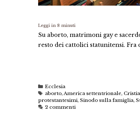
Leggi in
8
minuti
Su aborto, matrimoni gay e sacerdoz
resto dei cattolici statunitensi. Fra 
Categorie
Ecclesia
Tag
aborto
,
America settentrionale
,
Cristi
protestantesimi
,
Sinodo sulla famiglia
,
S
2 commenti