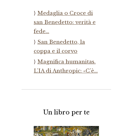
Medaglia o Croce di
san Benedetto: verità e
fede…
San Benedetto, la
coppa e il corvo
Magnifica humanitas.
L’IA di Anthropic: «C’è…
Un libro per te