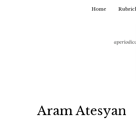
Home
Rubric
Vai
al
contenuto
Aram Atesyan