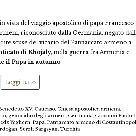
 in vista del viaggio apostolico di papa Francesco
 armeni, riconosciuto dalla Germania, negato dall
dite scuse del vicario del Patriarcato armeno a
ticato di Khojaly
, nella guerra fra Armenia e
de il Papa in autunno
.
Leggi tutto
Benedetto XV
,
Caucaso
,
Chiesa apostolica armena
,
sco
,
genocidio degli armeni
,
Germania
,
Giovanni Paolo I
edz Yeghern
,
Papa
,
Patriarcato armeno di Costantinopol
Erdoğan
,
Serzh Sargsyan
,
Turchia