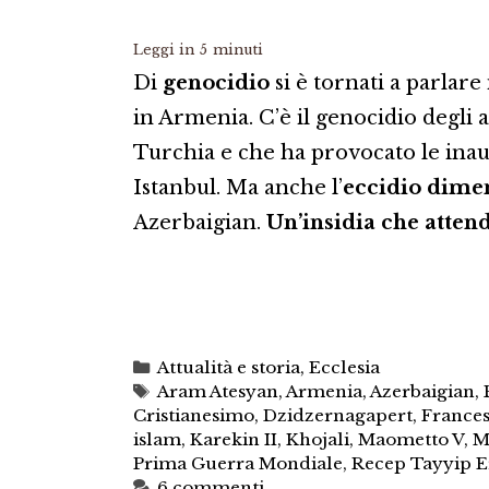
Leggi in
5
minuti
Di
genocidio
si è tornati a parlare
in Armenia. C’è il genocidio degli
Turchia e che ha provocato le inau
Istanbul. Ma anche l’
eccidio dimen
Azerbaigian.
Un’insidia che atten
Categorie
Attualità e storia
,
Ecclesia
Tag
Aram Atesyan
,
Armenia
,
Azerbaigian
,
Cristianesimo
,
Dzidzernagapert
,
France
islam
,
Karekin II
,
Khojali
,
Maometto V
,
M
Prima Guerra Mondiale
,
Recep Tayyip 
6 commenti