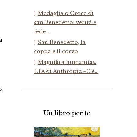
Medaglia o Croce di
san Benedetto: verità e
fede…
a
San Benedetto, la
coppa e il corvo
,
Magnifica humanitas.
L’IA di Anthropic: «C’è…
la
Un libro per te