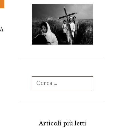
tà
Ricerca
per:
Articoli più letti