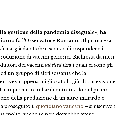
la gestione della pandemia diseguale», ha
giorno fa l’Osservatore Romano
. «Il prima era
Africa, già da ottobre scorso, di sospendere i
produzione di vaccini generici. Richiesta da mesi
oduttori dei vaccini
labelled
(fra i quali ci sono gli
 ed un gruppo di altri sessanta che la
er aveva appena migliorato la già alta prevision
ilacinquecento miliardi entrati solo nel primo
ne della produzione di un altro miliardo e
ha proseguito il
quotidiano vaticano
– si riscrive 
 pesa molto, anche se non dovrebbe avere