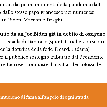
ti sin dai primi momenti della pandemia dalla
o dallo stesso papa Francesco nei numerosi
tutti Biden, Macron e Draghi.
utto da un Joe Biden già in debito di ossigeno
va la spada di Damocle (spuntata nelle scorse ore
 la dottrina della fede, il card. Ladaria)
r il pubblico sostegno tributato dal Presidente
re lucrose “conquiste di civiltà” dei colossi del
muoiono di fama all’angolo di ogni strada