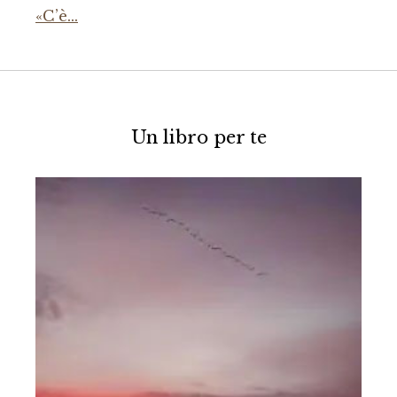
«C’è…
Un libro per te