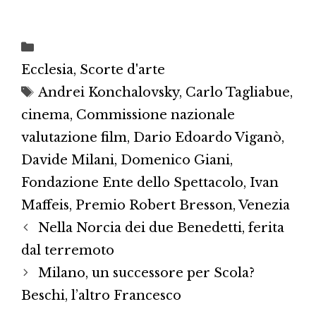
Categorie
Ecclesia
,
Scorte d'arte
Tag
Andrei Konchalovsky
,
Carlo Tagliabue
,
cinema
,
Commissione nazionale
valutazione film
,
Dario Edoardo Viganò
,
Davide Milani
,
Domenico Giani
,
Fondazione Ente dello Spettacolo
,
Ivan
Maffeis
,
Premio Robert Bresson
,
Venezia
Nella Norcia dei due Benedetti, ferita
dal terremoto
Milano, un successore per Scola?
Beschi, l’altro Francesco