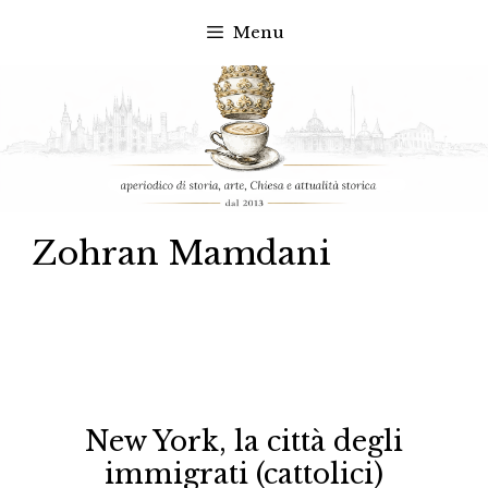
Menu
Vai
al
contenuto
Zohran Mamdani
New York, la città degli
immigrati (cattolici)