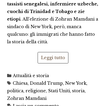
tassisti senegalesi, infermiere uzbeche,
cuochi di Trinidad e Tobago e zie
etiopi
. All’elezione di Zohran Mamdani a
sindaco di New York, però, manca
qualcuno: gli immigrati che hanno fatto
la storia della città.
Leggi tutto
Categorie
Attualità e storia
Tag
Chiesa
,
Donald Trump
,
New York
,
politica
,
religione
,
Stati Uniti
,
storia
,
Zohran Mamdani