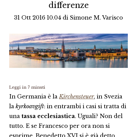
differenze
31 Ott 2016 10.04
di
Simone M. Varisco
Leggi in
7
minuti
In Germania è la
Kirchensteuer
, in Svezia
la
kyrkoavgift
: in entrambi i casi si tratta di
una
tassa ecclesiastica
. Uguali? Non del
tutto. E se Francesco per ora non si
esprime, Benedetto XVI si è già detto