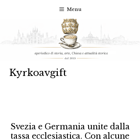
Menu
Vai
al
contenuto
Kyrkoavgift
Svezia e Germania unite dalla
tassa ecclesiastica. Con alcune