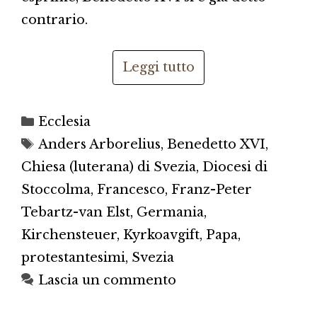
contrario.
Leggi tutto
Categorie
Ecclesia
Tag
Anders Arborelius
,
Benedetto XVI
,
Chiesa (luterana) di Svezia
,
Diocesi di
Stoccolma
,
Francesco
,
Franz-Peter
Tebartz-van Elst
,
Germania
,
Kirchensteuer
,
Kyrkoavgift
,
Papa
,
protestantesimi
,
Svezia
Lascia un commento