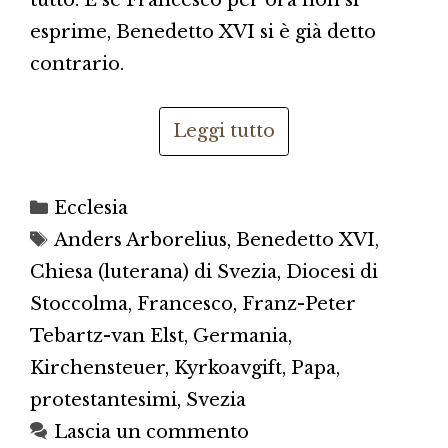
tutto. E se Francesco per ora non si
esprime, Benedetto XVI si è già detto
contrario.
Leggi tutto
Categorie
Ecclesia
Tag
Anders Arborelius
,
Benedetto XVI
,
Chiesa (luterana) di Svezia
,
Diocesi di
Stoccolma
,
Francesco
,
Franz-Peter
Tebartz-van Elst
,
Germania
,
Kirchensteuer
,
Kyrkoavgift
,
Papa
,
protestantesimi
,
Svezia
Lascia un commento