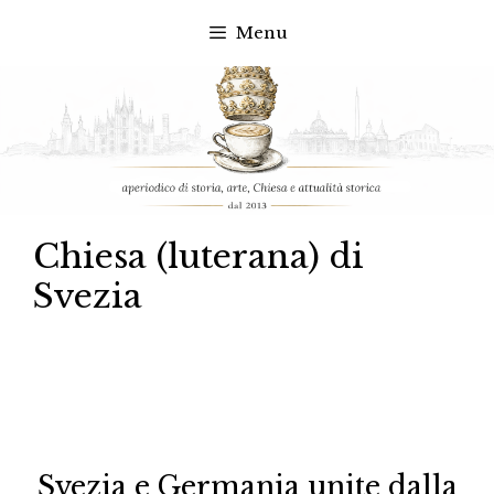
Menu
Vai
al
contenuto
Chiesa (luterana) di
Svezia
Svezia e Germania unite dalla