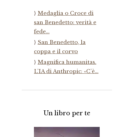
Medaglia o Croce di
san Benedetto: verità e
fede…
San Benedetto, la
coppa e il corvo
Magnifica humanitas.
L’IA di Anthropic: «C’è…
Un libro per te