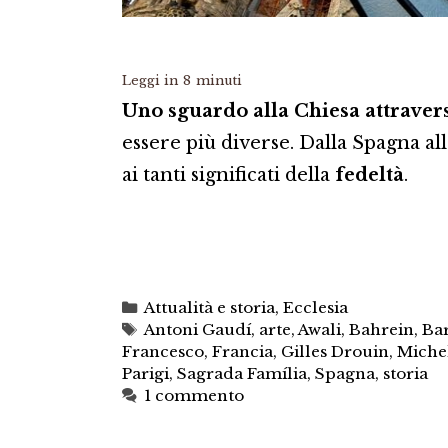
Leggi in
8
minuti
Uno sguardo alla Chiesa attravers
essere più diverse. Dalla Spagna all
ai tanti significati della
fedeltà
.
Categorie
Attualità e storia
,
Ecclesia
Tag
Antoni Gaudí
,
arte
,
Awali
,
Bahrein
,
Ba
Francesco
,
Francia
,
Gilles Drouin
,
Michel
Parigi
,
Sagrada Família
,
Spagna
,
storia
1 commento