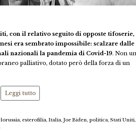
ti, con il relativo seguito di opposte tifoserie,
mesi era sembrato impossibile: scalzare dalle
nali nazionali la pandemia di Covid-19
. Non u
aneo palliativo, dotato però della forza di un
Leggi tutto
elorussia
,
esterofilia
,
Italia
,
Joe Biden
,
politica
,
Stati Uniti
,
i