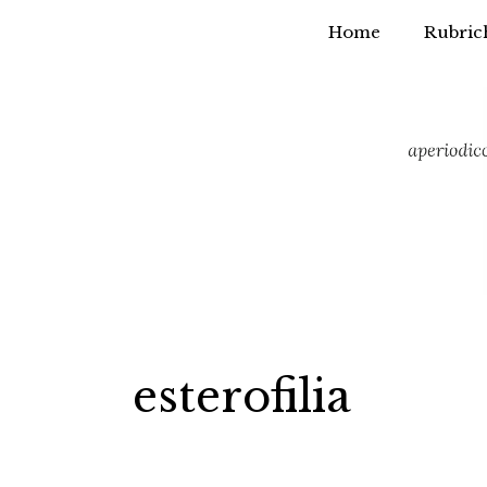
Home
Rubric
Vai
al
contenuto
esterofilia