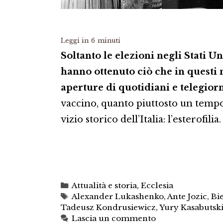
Leggi in
6
minuti
Soltanto le elezioni negli Stati Uni
hanno ottenuto ciò che in questi 
aperture di quotidiani e telegior
vaccino, quanto piuttosto un tempor
vizio storico dell’Italia: l’esterofilia.
Categorie
Attualità e storia
,
Ecclesia
Tag
Alexander Lukashenko
,
Ante Jozic
,
Bi
Tadeusz Kondrusiewicz
,
Yury Kasabutsk
Lascia un commento