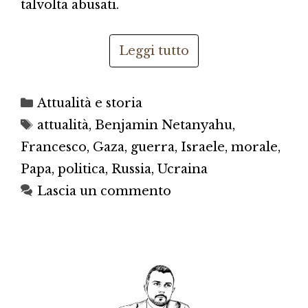
talvolta abusati.
Leggi tutto
Categorie
Attualità e storia
Tag
attualità
,
Benjamin Netanyahu
,
Francesco
,
Gaza
,
guerra
,
Israele
,
morale
,
Papa
,
politica
,
Russia
,
Ucraina
Lascia un commento