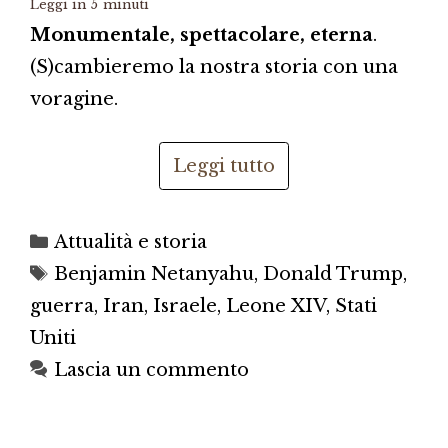
Leggi in
5
minuti
Monumentale, spettacolare, eterna
.
(S)cambieremo la nostra storia con una
voragine.
Leggi tutto
Categorie
Attualità e storia
Tag
Benjamin Netanyahu
,
Donald Trump
,
guerra
,
Iran
,
Israele
,
Leone XIV
,
Stati
Uniti
Lascia un commento