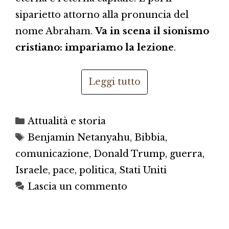
siparietto attorno alla pronuncia del
nome Abraham.
Va in scena il sionismo
cristiano: impariamo la lezione
.
Leggi tutto
Categorie
Attualità e storia
Tag
Benjamin Netanyahu
,
Bibbia
,
comunicazione
,
Donald Trump
,
guerra
,
Israele
,
pace
,
politica
,
Stati Uniti
Lascia un commento