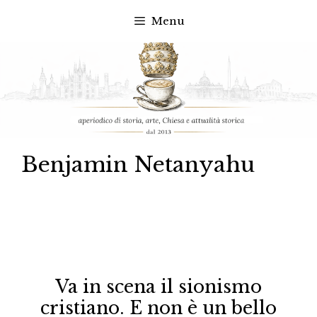
Menu
Vai
al
contenuto
Benjamin Netanyahu
Va in scena il sionismo
cristiano. E non è un bello