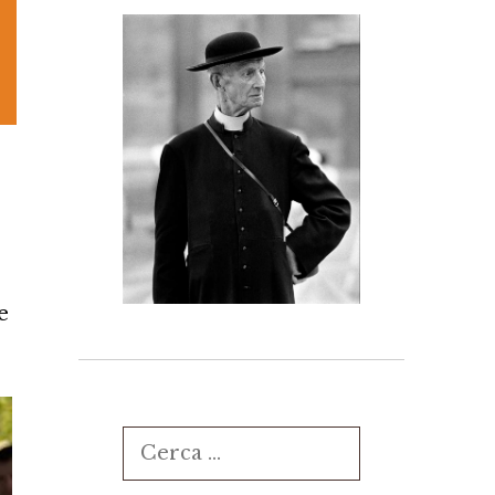
e
Ricerca
per: