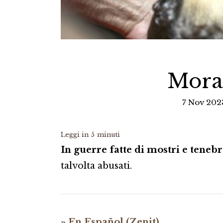
Moral
7 Nov 202
Leggi in
5
minuti
In guerre fatte di mostri e tenebre
talvolta abusati.
» En Español (Zenit)