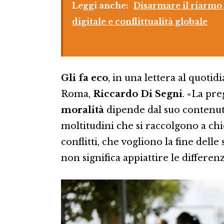
Leggi anche:
Disarmare il riarmo
digitale e conflittualità globale
Gli fa eco
, in una lettera al quotid
Roma,
Riccardo Di Segni
. «La pr
moralità
dipende dal suo contenu
moltitudini che si raccolgono a ch
conflitti, che vogliono la fine dell
non significa appiattire le differenz