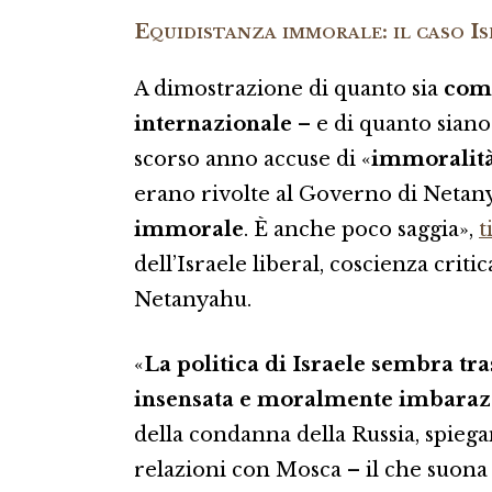
Equidistanza immorale: il caso Is
A dimostrazione di quanto sia
comp
internazionale
– e di quanto siano
scorso anno accuse di «
immoralit
erano rivolte al Governo di Netanya
immorale
. È anche poco saggia»,
t
dell’Israele liberal, coscienza crit
Netanyahu.
«
La politica di Israele sembra t
insensata e moralmente imbaraz
della condanna della Russia, spiega
relazioni con Mosca – il che suon