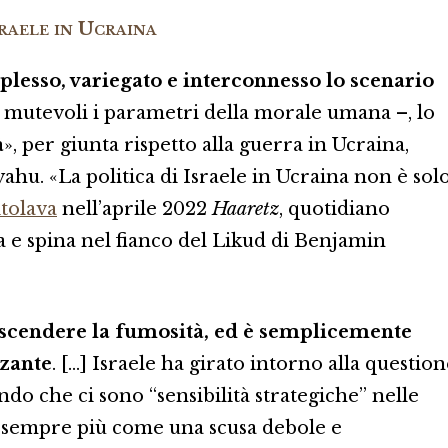
raele in Ucraina
lesso, variegato e interconnesso lo scenario
 mutevoli i parametri della morale umana –, lo
à
», per giunta rispetto alla guerra in Ucraina,
hu. «La politica di Israele in Ucraina non è sol
itolava
nell’aprile 2022
Haaretz
, quotidiano
ica e spina nel fianco del Likud di Benjamin
rascendere la fumosità, ed è semplicemente
zante
. […] Israele ha girato intorno alla questio
ndo che ci sono “sensibilità strategiche” nelle
a sempre più come una scusa debole e