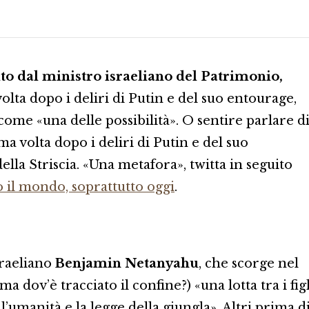
to dal ministro israeliano del Patrimonio,
volta dopo i deliri di Putin e del suo entourage,
come «una delle possibilità». O sentire parlare d
ma volta dopo i deliri di Putin e del suo
della Striscia. «Una metafora», twitta in seguito
 il mondo, soprattutto oggi
.
sraeliano
Benjamin Netanyahu
, che scorge nel
ma dov’è tracciato il confine?) «una lotta tra i figl
a l’umanità e la legge della giungla». Altri prima d