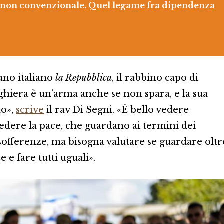
 non convenzionale. Quel legame fra dipendenza
iano italiano
la Repubblica
, il rabbino capo di
eghiera è un’arma anche se non spara, e la sua
to»,
scrive
il rav Di Segni. «È bello vedere
iedere la pace, che guardano ai termini dei
e sofferenze, ma bisogna valutare se guardare oltr
e e fare tutti uguali».