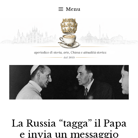
Menu
Vai
al
contenuto
La Russia “tagga” il Papa
e invia un messaggio