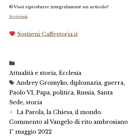
© Vuoi riprodurre integralmente un articolo?
Scrivimi
.
Sostieni Caffestoria.it
Categorie
Attualità e storia
,
Ecclesia
Tag
Andrey Gromyko
,
diplomazia
,
guerra
,
Paolo VI
,
Papa
,
politica
,
Russia
,
Santa
Sede
,
storia
La Parola, la Chiesa, il mondo.
Commento al Vangelo di rito ambrosiano
1° maggio 2022