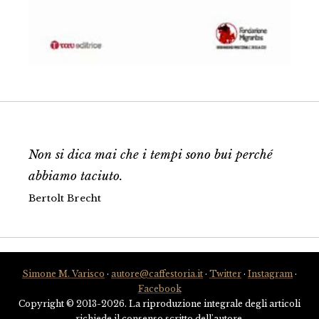
Non si dica mai che i tempi sono bui perché
abbiamo taciuto.
Bertolt Brecht
Simone M. Varisco
·
autore@caffestoria.it
·
Twitter
·
Instagram
·
Facebook
Copyright © 2013-2026. La riproduzione integrale degli articoli
richiede il consenso scritto dell'autore.