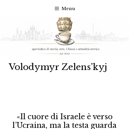
Menu
Vai
al
contenuto
Volodymyr Zelens’kyj
«Il cuore di Israele è verso
l’Ucraina, ma la testa guarda