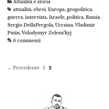
Categorie
Attualità e storia
Tag
attualità
,
ebrei
,
Europa
,
geopolitica
,
guerra
,
intervista
,
Israele
,
politica
,
Russia
,
Sergio DellaPergola
,
Ucraina
,
Vladimir
Putin
,
Volodymyr Zelens'kyj
6 commenti
Pagina
Pagina
←
Precedente
1
2