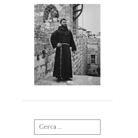
Ricerca
per: