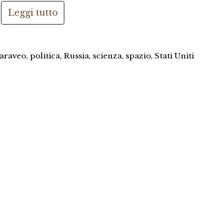
Leggi tutto
Caraveo
,
politica
,
Russia
,
scienza
,
spazio
,
Stati Uniti