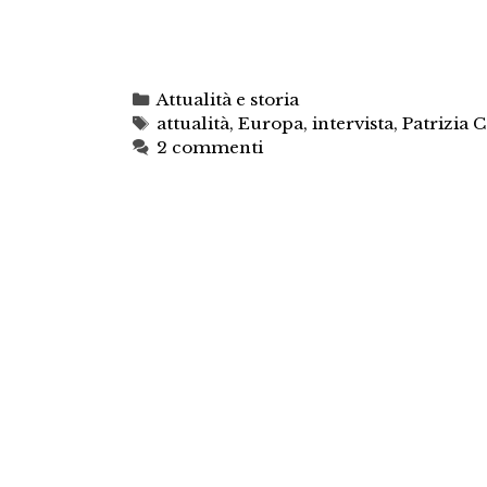
Categorie
Attualità e storia
Tag
attualità
,
Europa
,
intervista
,
Patrizia 
2 commenti