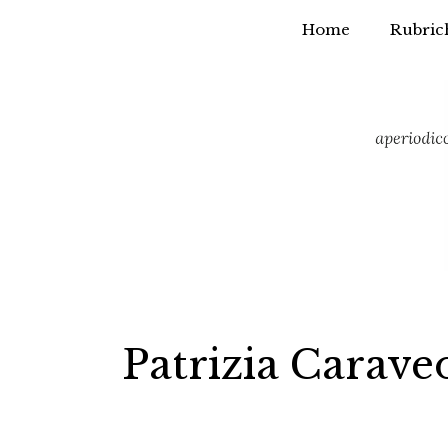
Home
Rubric
Vai
al
contenuto
Patrizia Carave